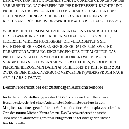
DENN, WIR KÖNNEN ZWINGENDE SCHUTZWÜRDIGE GRÜNDE FÜR DIE
VERARBEITUNG NACHWEISEN, DIE IHRE INTERESSEN, RECHTE UND
FREIHEITEN ÜBERWIEGEN ODER DIE VERARBEITUNG DIENT DER
GELTENDMACHUNG, AUSÜBUNG ODER VERTEIDIGUNG VON
RECHTSANSPRÜCHEN (WIDERSPRUCH NACH ART. 21 ABS. 1 DSGVO).
WERDEN IHRE PERSONENBEZOGENEN DATEN VERARBEITET, UM
DIREKTWERBUNG ZU BETREIBEN, SO HABEN SIE DAS RECHT,
JEDERZEIT WIDERSPRUCH GEGEN DIE VERARBEITUNG SIE
BETREFFENDER PERSONENBEZOGENER DATEN ZUM ZWECKE
DERARTIGER WERBUNG EINZULEGEN; DIES GILT AUCH FÜR DAS
PROFILING, SOWEIT ES MIT SOLCHER DIREKTWERBUNG IN
VERBINDUNG STEHT. WENN SIE WIDERSPRECHEN, WERDEN IHRE
PERSONENBEZOGENEN DATEN ANSCHLIESSEND NICHT MEHR ZUM
ZWECKE DER DIREKTWERBUNG VERWENDET (WIDERSPRUCH NACH
ART. 21 ABS. 2 DSGVO).
Beschwerderecht bei der zuständigen Aufsichtsbehörde
Im Falle von Verstößen gegen die DSGVO steht den Betroffenen ein
Beschwerderecht bei einer Aufsichtsbehörde, insbesondere in dem
Mitgliedstaat ihres gewöhnlichen Aufenthalts, ihres Arbeitsplatzes oder des
Orts des mutmaßlichen Verstoßes zu. Das Beschwerderecht besteht
unbeschadet anderweitiger verwaltungsrechtlicher oder gerichtlicher
Rechtsbehelfe.