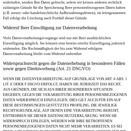
widerrufen, werden Ihre Daten gelöscht, sofern wir keinen anderen rechtlich
zulässigen Gründe für die Speicherung Ihrer personenbezogenen Daten haben
(z.B. steuer- oder handelsrechtliche Aufbewahrungsfristen); im letztgenannten
Fall erfolgt die Löschung nach Fortfall dieser Gründe.
Widerruf Ihrer Einwilligung zur Datenverarbeitung
Viele Datenverarbeitungsvorgänge sind nur mit Ihrer ausdrücklichen
Einwilligung möglich. Sie können eine bereits erteilte Einwilligung jederzeit
widerrufen. Die Rechtmäßigkeit der bis zum Widerruf erfolgten
Datenverarbeitung bleibt vom Widerruf unberührt.
Widerspruchsrecht gegen die Datenerhebung in besonderen Fällen
sowie gegen Direktwerbung (Art. 21 DSGVO)
WENN DIE DATENVERARBEITUNG AUF GRUNDLAGE VON ART. 6 ABS. 1
LIT. E ODER F DSGVO ERFOLGT, HABEN SIE JEDERZEIT DAS RECHT,
AUS GRÜNDEN, DIE SICH AUS IHRER BESONDEREN SITUATION
ERGEBEN, GEGEN DIE VERARBEITUNG IHRER PERSONENBEZOGENEN
DATEN WIDERSPRUCH EINZULEGEN; DIES GILT AUCH FÜR EIN AUF
DIESE BESTIMMUNGEN GESTÜTZTES PROFILING. DIE JEWEILIGE
RECHTSGRUNDLAGE, AUF DENEN EINE VERARBEITUNG BERUHT,
ENTNEHMEN SIE DIESER DATENSCHUTZERKLÄRUNG. WENN SIE
WIDERSPRUCH EINLEGEN, WERDEN WIR IHRE BETROFFENEN
PERSONENBEZOGENEN DATEN NICHT MEHR VERARBEITEN, ES
SEI